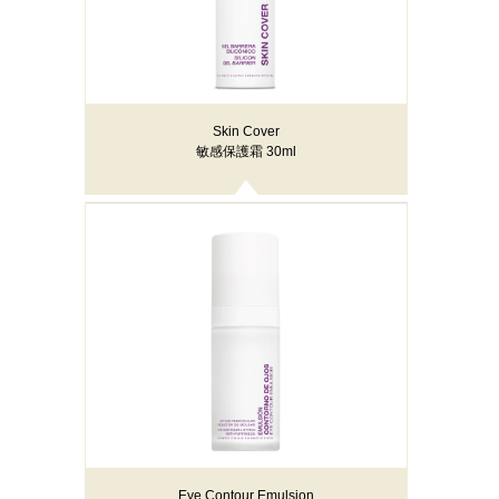
Skin Cover
敏感保護霜 30ml
Eye Contour Emulsion