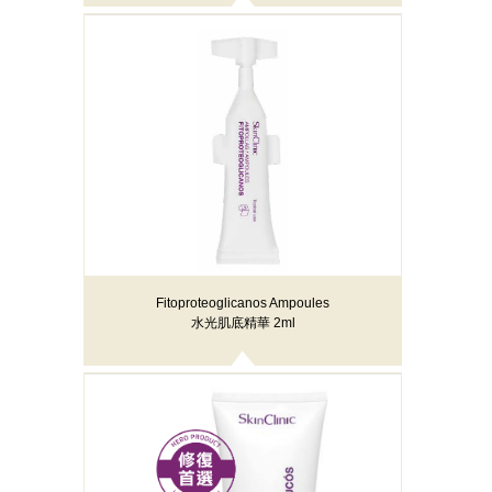
Fitoproteoglicanos Ampoules
水光肌底精華 2ml