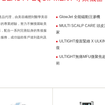
GlowJet 全能磁動注滲機
產品代理，由美容纖體到醫學美容
年的專業經驗
，
努力不懈搜羅歐美
MULTI SCALP CARE 
器，配合一系列完善貼身的售後服
家
全服務，成功協助客戶達到盈利及
ULTIGHT瘦面緊緻 X ULK
復
ULTIGHT無痛MFU微聚焦
術