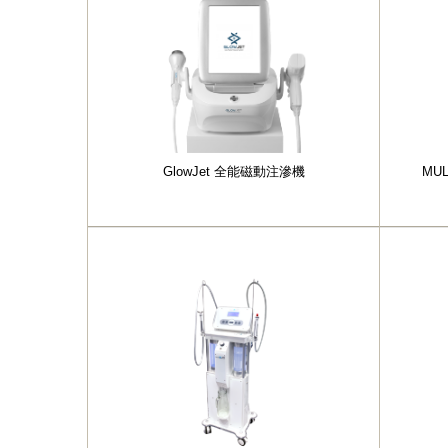
GlowJet 全能磁動注滲機
MU