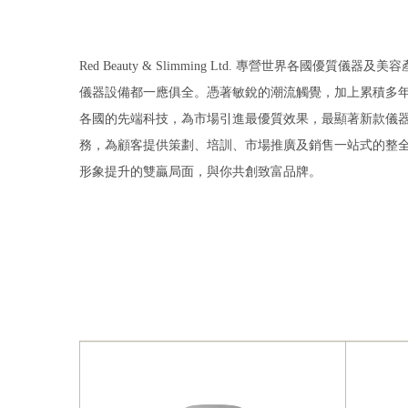
Red Beauty & Slimming Ltd.
專營世界各國優質儀器及美容
儀器設備都一應俱全。憑著敏銳的潮流觸覺，加上累積多
各國的先端科技，為市場引進最優質效果，最顯著新款儀
務，為顧客提供策劃、培訓、市場推廣及銷售一站式的整
形象提升的雙贏局面，與你共創致富品牌。