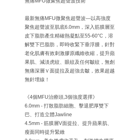
無痛MFU微聚焦超聲波技術
最新無痛MFU微聚焦超聲波—以高強度
聚焦超聲波至肌底6.0mm，深入筋膜層至
皮下脂肪產生精確熱凝點至55-60°C，溶
解雙下巴脂肪，即時收緊下垂浮腫，針對
老化肌膚有效刺激膠原纖維收縮，提升蘋
果肌、減淡虎紋、眼紋及任何皺紋，無創
無痛深層Ｖ面提拉及超強去皺，效果超越
無針埋線！
《4個MFU治療頭,3個強度選擇》
6.0mm - 打散脂肪細胞、擊退肥厚雙下
巴、打造立體Jawline
4.5mm - 筋膜層V面提拉、提升蘋果肌、
瘦面同時提升緊緻