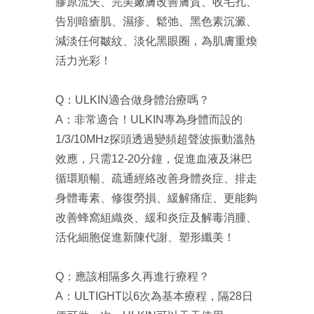
膠原流失、完美嫩膚改善膚質、收毛孔、
告別暗瘡肌、濕疹、鬆弛、黑色素沉澱、
減淡任何皺紋、淡化黑眼圈，為肌膚重煥
活力光彩！
Q：ULKIN適合做身體治療嗎？
A：非常適合！ULKIN專為身體而設的
1/3/10MHz探頭透過變頻超聲波振動溫熱
效應，只需12-20分鐘，促進血液及淋巴
循環順暢、疏通經絡改善身體炎症、排走
身體毒素、修復勞損、緩解痛症、更能夠
改善蜂窩組織炎、緩和炎症及解毒消腫、
活化細胞促進新陳代謝、塑形纖美！
Q：應該相隔多久再進行療程？
A：ULTIGHT以6次為基本療程，隔28日