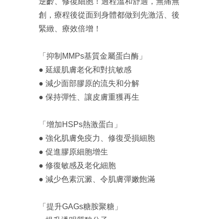
逆齡、修復細胞！過程溫和舒適，無痛無
創，療程後從面到身體都做到先激活、後
緊緻、療效倍增！
「抑制MMPs基質金屬蛋白酶」
● 延緩肌膚老化和對抗敏感
● 減少面部膠原的流失和分解
● 保持彈性、讓皮膚重獲再生
「增加HSPs熱激蛋白」
● 強化肌膚免疫力、修復受損細胞
● 促進膠原細胞增生
● 修復敏感及老化細胞
● 減少色素沉澱、令肌膚彈嫩飽滿
「提升GAGs糖胺聚糖」