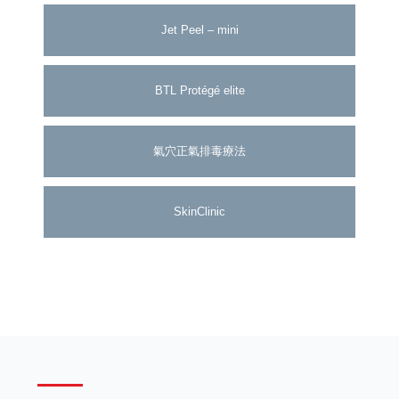
Jet Peel – mini
BTL Protégé elite
氣穴正氣排毒療法
SkinClinic