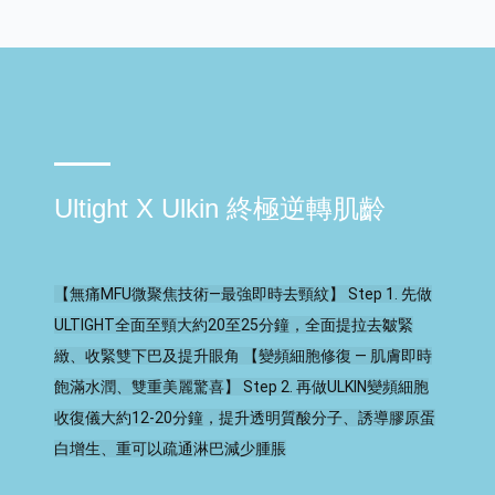
Ultight X Ulkin 終極逆轉肌齡
【無痛MFU微聚焦技術—最強即時去頸紋】 Step 1. 先做
ULTIGHT全面至頸大約20至25分鐘，全面提拉去皺緊
緻、收緊雙下巴及提升眼角 【變頻細胞修復 — 肌膚即時
飽滿水潤、雙重美麗驚喜】 Step 2. 再做ULKIN變頻細胞
收復儀大約12-20分鐘，提升透明質酸分子、誘導膠原蛋
白增生、重可以疏通淋巴減少腫脹