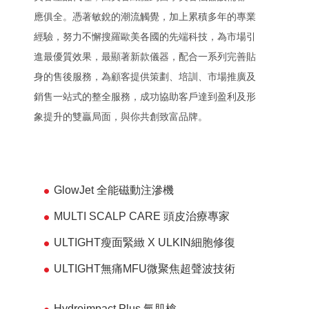
應俱全。憑著敏銳的潮流觸覺，加上累積多年的專業
經驗
，
努力不懈搜羅歐美各國的先端科技，為市場引
進最優質效果，最顯著新款儀器，配合一系列完善貼
身的售後服務，為顧客提供策劃、培訓、市場推廣及
銷售一站式的整全服務，成功協助客戶達到盈利及形
象提升的雙贏局面，與你共創致富品牌。
GlowJet 全能磁動注滲機
MULTI SCALP CARE 頭皮治療專家
ULTIGHT瘦面緊緻 X ULKIN細胞修復
ULTIGHT無痛MFU微聚焦超聲波技術
Hydroimpact Plus 氫肌槍