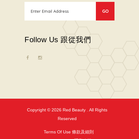
Follow Us 跟從我們
Copyright © 2026
Red Beauty
. All Rights
Reserved
Terms Of Use 條款及細則